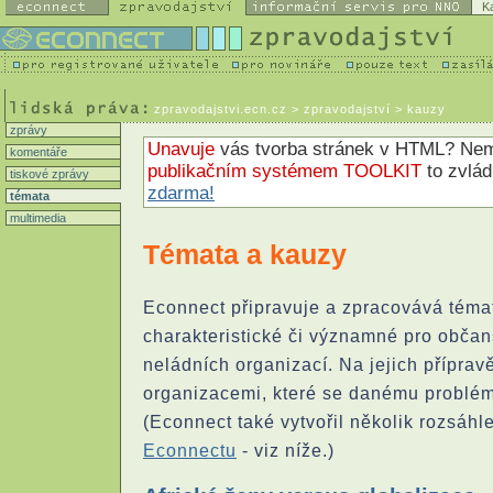
K
zpravodajstvi.ecn.cz
> zpravodajství > kauzy
zprávy
Unavuje
vás tvorba stránek v HTML? N
komentáře
publikačním systémem TOOLKIT
to zvlá
tiskové zprávy
zdarma!
témata
multimedia
Témata a kauzy
Econnect připravuje a zpracovává téma
charakteristické či významné pro občan
neládních organizací. Na jejich přípra
organizacemi, které se danému problém
(Econnect také vytvořil několik rozsáhl
Econnectu
- viz níže.)