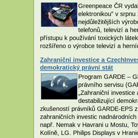
Greenpeace ČR vydalo
elektronikou” v srpn
nejdůležitějších výro
telefonů, televizí a h
přístupu k používání toxických látek
rozšířeno o výrobce televizí a hern
Zahraniční investice a CzechInves
demokratický právní stát
Program GARDE – Glo
právního servisu (GA
„Zahraniční investice
destabilizující demokr
zkušeností právníků GARDE-EPS zí
zahraničních investic nadnárodních
např. Nemak v Havrani u Mostu, To
Kolíně, LG. Philips Displays v Hran