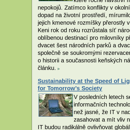
nepokojů. Zatímco konflikty v okol
dopad na životní prostředí, mírumil
jejich kmenové rozmíšky přerostly 
Keni rok od roku rozrůstala síť nár
oblíbenou destinací pro milovníky p
dvacet šest národních parků a dvac
společně se soukromými rezervacem
o historii a současnosti keňských n
článku.
Sustainability at the Speed of Li
for Tomorrow’s Society
V posledních letech se
informačních technolog
než jasné, že IT v n
zasahovat a mít vliv 
IT budou radikálně ovlivňovat glo