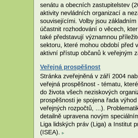
senátu a obecních zastupitelstev (
aktivity nevládních organizací a nezá
souvisejícími. Volby jsou základním 
účastnit rozhodování o věcech, kter
také představují významnou příleži
sektoru, které mohou období před vo
aktivní přístup občanů k veřejným 
Veřejná prospěšnost
Stránka zveřejněná v září 2004 nab
veřejná prospěšnost - tématu, kte
do života všech neziskových organi
prospěšnosti je spojena řada výhod
veřejných rozpočtů, ...). Problemat
detailně upravena novým speciální
Liga lidských práv (Liga) a Institut
(ISEA).