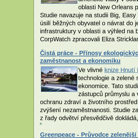
oblasti New Orleans p
Studie navazuje na studii Big, Easy 
úsilí běžných obyvatel o návrat do
infrastruktury v oblasti a výhled na 
CorpWatch zpracovali Eliza Strickl
Čistá práce - Přínosy ekologický
zaměstnanost a ekonomiku
Ve vlivné
knize Hnutí
technologie a zelené
ekonomice. Tato stud
zástupců průmyslu a v
ochranu zdraví a životního prostř
zvýšení nezaměstnanosti. Studie za
z řady odvětví přesvědčivě dokládá,
Greenpeace - Průvodce zelenější