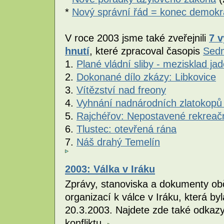
*
Nový správní řád = konec demokr
V roce 2003 jsme také zveřejnili
7 
hnutí
, které zpracoval časopis
Sed
1.
Plané vládní sliby - mezisklad j
2.
Dokonané dílo zkázy: Libkovice
3.
Vítězství nad freony
4.
Vyhnání nadnárodních zlatokopů
5.
Rajchéřov: Nepostavené rekreač
6.
Tlustec: otevřená rána
7.
Náš drahý Temelín
2003: Válka v Iráku
Zprávy, stanoviska a dokumenty obč
organizací k válce v Iráku, která 
20.3.2003. Najdete zde také odkazy
konfliktu.