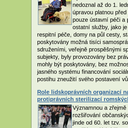
nedoznal až do 1. led
úpravou platnou před
pouze ústavní péči a
ostatní služby, jako 
respitní péče, domy na půl cesty, sta
poskytovány možná tisíci samospr
sdruženími, veřejně prospěšnými sp
subjekty, byly provozovány bez prá
mohly být poskytovány, bez možnosti
jasného systému financování sociál
postihu zneužití svého postavení vů
Role lidskoprávních organizací n
protiprávních sterilizací romský
Významnou a zřejmě 
rozšiřování občanskýc
jinde od 60. let tzv. s