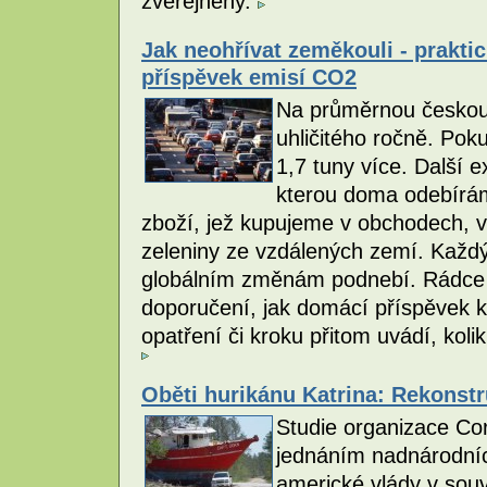
zveřejněny.
Jak neohřívat zeměkouli - praktic
příspěvek emisí CO2
Na průměrnou českou 
uhličitého ročně. Poku
1,7 tuny více. Další 
kterou doma odebírá
zboží, jež kupujeme v obchodech, v
zeleniny ze vzdálených zemí. Každý
globálním změnám podnebí. Rádce 
doporučení, jak domácí příspěvek k
opatření či kroku přitom uvádí, kolik
Oběti hurikánu Katrina: Rekonst
Studie organizace Co
jednáním nadnárodníc
americké vlády v souvi