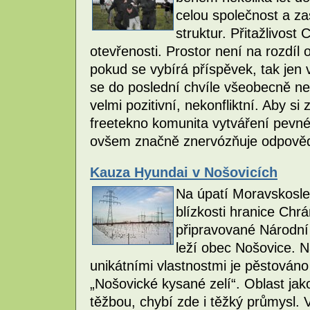
celou společnost a zas
struktur. Přitažlivos
otevřenosti. Prostor není na rozdíl 
pokud se vybírá příspěvek, tak jen 
se do poslední chvíle všeobecně ne
velmi pozitivní, nekonfliktní. Aby si
freetekno komunita vytváření pevné 
ovšem značně znervózňuje odpovědné
Kauza Hyundai v Nošovicích
Na úpatí Moravskosle
blízkosti hranice Chr
připravované Národní
leží obec Nošovice. 
unikátními vlastnostmi je pěstováno
„Nošovické kysané zelí“. Oblast ja
těžbou, chybí zde i těžký průmysl.