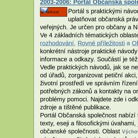
2003-2006: Portál Občanská spole
Portál s praktickými návo
uplatňovat občanská práva
veřejných. Je určen pro občany a 
Ve 4 základních tématických oblas
rozhodování
,
Rovné příležitosti
a
Ob
konkrétní nástroje praktické návody 
informace a odkazy. Součástí je té
Vedle praktických návodů, jak se ne
od úřadů, zorganizovat petiční akci,
životní prostředí ve správním řízení
potřebných zákonů a kontakty na o
problémy pomoci. Najdete zde i odka
zdroje a tištěné publikace.
Portál Občanská společnost nabízí 
texty, eseji a filosofickými úvahami,
občanské společnosti. Oblast
Výcho