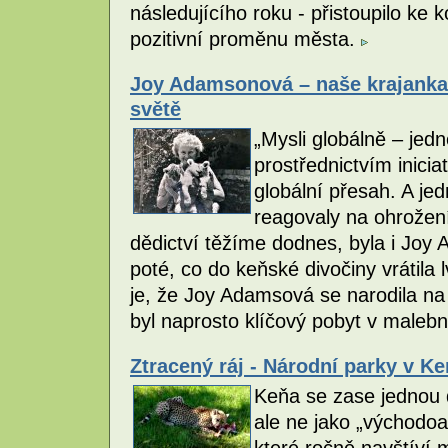
následujícího roku - přistoupilo ke 
pozitivní proměnu města.
Joy Adamsonová – naše krajanka 
světě
„Mysli globálně – jedn
prostřednictvím iniciat
globální přesah. A je
reagovaly na ohrožení 
dědictví těžíme dodnes, byla i Joy
poté, co do keňské divočiny vrátila 
je, že Joy Adamsová se narodila na 
byl naprosto klíčový pobyt v maleb
Ztracený ráj - Národní parky v Ke
Keňa se zase jednou 
ale ne jako „východoa
které ročně navštíví m