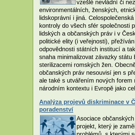
vzešlé nevládní či n
environmentálních, ženských, etnic
lidskoprávní i jiná. Celospolečensk
kontroly do všech sfér společnosti 
lidských a občanských práv i v Česk
politické elity (i veřejnosti), přežív
odpovědnosti státních institucí a t
snaha minimalizovat závazky státu 
sterilizacemi romských žen. Obecněj
občanských práv nesouvisí jen s př
ale také s utvářením nových forem n
národním kontextu i Evropě jako ce
Analýza projevů diskriminace v 
poradenství
Asociace občanských 
projekt, který je za
problémů, s kterými s