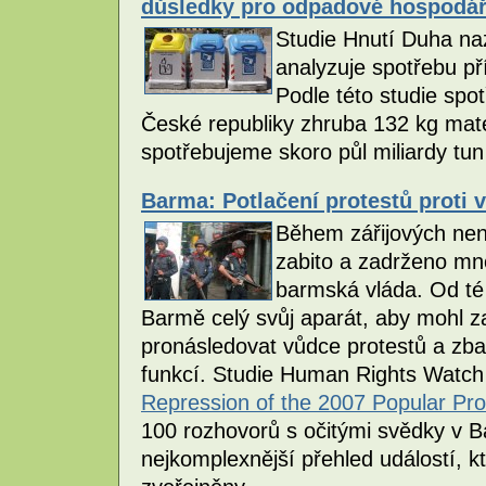
důsledky pro odpadové hospodář
Studie Hnutí Duha naz
analyzuje spotřebu p
Podle této studie spo
České republiky zhruba 132 kg mat
spotřebujeme skoro půl miliardy tun
Barma: Potlačení protestů proti 
Během zářijových nen
zabito a zadrženo mno
barmská vláda. Od té
Barmě celý svůj aparát, aby mohl za
pronásledovat vůdce protestů a zba
funkcí. Studie Human Rights Wat
Repression of the 2007 Popular Pro
100 rozhovorů s očitými svědky v 
nejkomplexnější přehled událostí, k