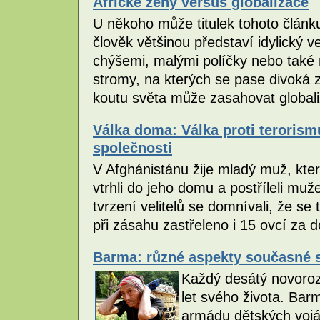
Africké ženy versus globalizace
U někoho může titulek tohoto článku
člověk většinou představí idylický
chýšemi, malými políčky nebo také
stromy, na kterých se pase divoká 
koutu světa může zasahovat globa
Válka doma: Válka proti teroris
společnosti
V Afghánistánu žije mladý muž, který
vtrhli do jeho domu a postříleli muže
tvrzení velitelů se domnívali, že se 
při zásahu zastřeleno i 15 ovcí za
Barma: různé aspekty současné 
Každý desátý novoroz
let svého života. Bar
armádu dětských vojá