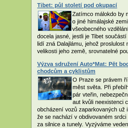
Tibet: půl století pod okupací
Zatímco málokdo by m
o jiné himálajské zem
všeobecného vzdělání
docela jasné, jestli je Tibet součás
lidí zná Dalajlámu, jehož proslulos
velikosti jeho země, srovnatelné p
Výzva sdružení Auto*Mat: Pět bod
chodcům a cyklistům
O Praze se právem řík
měst světa. Při přebí
pár vteřin, nebezpečn
aut kvůli neexistenci 
obcházení vozů zaparkovaných už i 
že se nachází v obdivovaném srdci 
za silnice a tunely. Vyzýváme vede