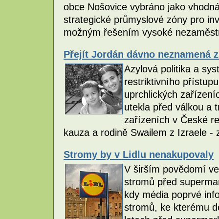
obce Nošovice vybráno jako vhodná 
strategické průmyslové zóny pro inve
možným řešením vysoké nezaměstna
Přejít Jordán dávno neznamená zí
Azylová politika a sy
restriktivního přístu
uprchlických zařízení
utekla před válkou a t
zařízeních v České rep
kauza a rodině Swailem z Izraele 
Stromy by v Lidlu nenakupovaly
V širším povědomí veř
stromů před supermar
kdy média poprvé inf
stromů, ke kterému d