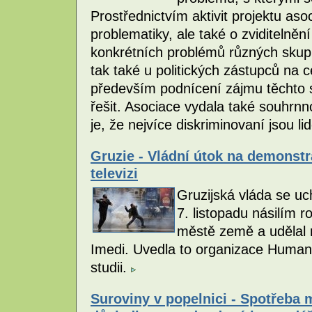
Prostřednictvím aktivit projektu aso
problematiky, ale také o zviditelněn
konkrétních problémů různých skupin 
tak také u politických zástupců na ce
především podnícení zájmu těchto s
řešit. Asociace vydala také souhrn
je, že nejvíce diskriminovaní jsou li
Gruzie - Vládní útok na demonstr
televizi
Gruzijská vláda se uch
7. listopadu násilím 
městě země a udělal r
Imedi. Uvedla to organizace Huma
studii.
Suroviny v popelnici - Spotřeba 