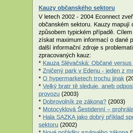
Kauzy občanského sektoru
V letech 2002 - 2004 Econnect zveř
občanském sektoru. Kauzy mapují 
způsobem typickém případě. Cílem j
získat maximum informací o dané pr
další informační zdroje s problemati
zpracovaných kauz:
*
Kauza Slévačská: Občané versus 
*
Zničený park v Edenu - jeden z 
*
O hypermarketech trochu jinak
(2
*
Velký bratr tě sleduje, aneb odp
provozu
(2003)
*
Dobrovolník ze zákona?
(2003)
*
Motocyklová Šestidenní – prohrála
*
Hala SAZKA jako dobrý příklad s
sektoru
(2002)
*
Nové pořádky azylového zákona
(