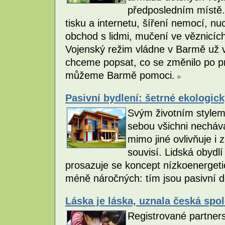
předposledním místě.
tisku a internetu, šíření nemocí, n
obchod s lidmi, mučení ve věznicích 
Vojenský režim vládne v Barmě už v
chceme popsat, co se změnilo po pr
můžeme Barmě pomoci.
Pasivní bydlení: šetrné ekologic
Svým životním stylem 
sebou všichni nechává
mimo jiné ovlivňuje i
souvisí. Lidská obydl
prosazuje se koncept nízkoenergeti
méně náročných: tím jsou pasivní 
Láska je láska, uznala česká spo
Registrované partnerstv