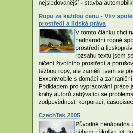
nejsledovanější - stavba automobil
Ropu za každou cenu - Vliv spole
prostředí a lidská práva
V tomto článku chci na
nadnárodní ropné spol
prostředí a lidskoprá
rozsahu textu jsem s
ničení životního prostředí a porušov
těžbou ropy, ale zaměřil jsem se př
ExxonMobile s domácí a zahraniční 
Podkladem pro vypracování práce js
knihy autorů zabývající se problemat
zodpovědnosti korporací, časopisec
CzechTek 2005
Původně nenápadná u
během několika let do