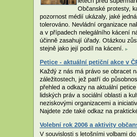
letech před supermark
Občanské protesty, k
pozornost médií ukázaly, jaké jedná
tolerováno. Nevládní organizace na
a v případech nelegálního kácení ná
účinně zasahují úřady. Otázkou zůst
stejně jako její podíl na kácení.
Petice - aktuální petiční akce v Č
Každý z nás má právo se obracet na
záležitostech, jež patří do působnos
přehled a odkazy na aktuální petice 
lidských práv a sociální oblasti a 
neziskovými organizacemi a iniciati
Najdete zde také odkaz na praktické
Volební rok 2006 a aktivity obča
V souvislosti s letošními volbami d