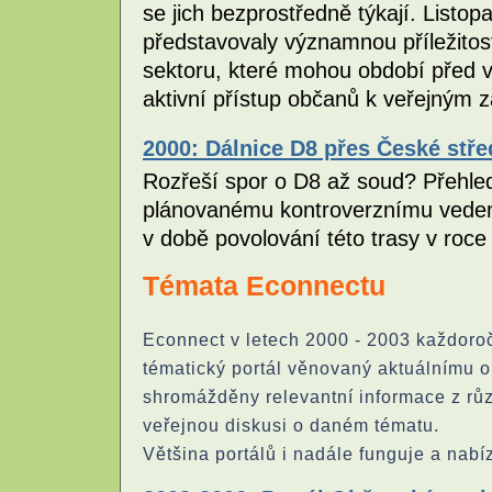
se jich bezprostředně týkají. Listo
představovaly významnou příležitos
sektoru, které mohou období před vo
aktivní přístup občanů k veřejným 
2000: Dálnice D8 přes České stře
Rozřeší spor o D8 až soud? Přehled
plánovanému kontroverznímu vedení
v době povolování této trasy v roc
Témata Econnectu
Econnect v letech 2000 - 2003 každoročn
tématický portál věnovaný aktuálnímu 
shromážděny relevantní informace z růz
veřejnou diskusi o daném tématu.
Většina portálů i nadále funguje a nabíz