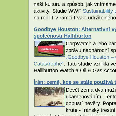
naší kulturu a způsob, jak vnímáme
aktivity. Studie WWF
Sustainability
na roli IT v rámci trvale udržitelnéh
Goodbye Houston: Alternativní v
společnosti Halliburton
CorpWatch a jeho partn
zprávu nadnárodní sp
„Goodbye Houston – C
Catastrophe“
. Tato studie vznikla v
Halliburton Watch a Oil & Gas Accou
Írán: země, kde se stále používá
Devět žen a dva muži 
ukamenováním. Tento t
dopustí nevěry. Pop
kruté - íránský trestn