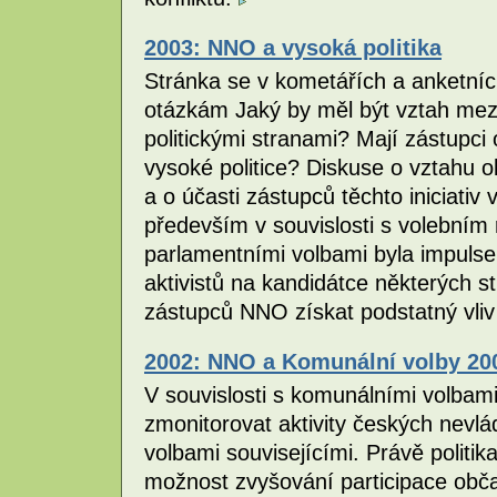
2003: NNO a vysoká politika
Stránka se v kometářích a anketní
otázkám Jaký by měl být vztah mezi
politickými stranami? Mají zástupci 
vysoké politice? Diskuse o vztahu ob
a o účasti zástupců těchto iniciativ 
především v souvislosti s volebním
parlamentními volbami byla impuls
aktivistů na kandidátce některých s
zástupců NNO získat podstatný vliv
2002: NNO a Komunální volby 20
V souvislosti s komunálními volbam
zmonitorovat aktivity českých nevlá
volbami souvisejícími. Právě politi
možnost zvyšování participace obč