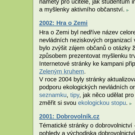
náměty pro učitele, jak studentům in
a myšlenky aktivního občanství.
2002: Hra o Zemi
Hra o Zemi byl nedříve název celo
nevládních neziskových organizací 
bylo zvýšit zájem občanů o otázky 
způsobem prezentovat myšlenku trva
Internetové stránky ke kampani přip
Zeleným kruhem
.
V roce 2004 byly stránky aktualizo
podporu ekologických nevládních o
seznamku
,
tipy
, jak něco udělat pro
změřit si svou
ekologickou stopu
.
2001: Dobrovolník.cz
Tématické stránky o dobrovolnictví -
pohledy a východiska dobrovolnictví,