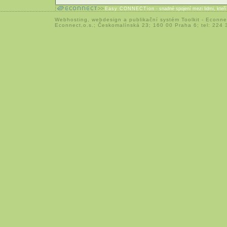
Easy CONNECTion
- snadné spojení mezi lidmi, kteř
Webhosting
,
webdesign
a
publikační systém Toolkit
-
Econne
Econnect,o.s.; Českomalínská 23; 160 00 Praha 6; tel: 224