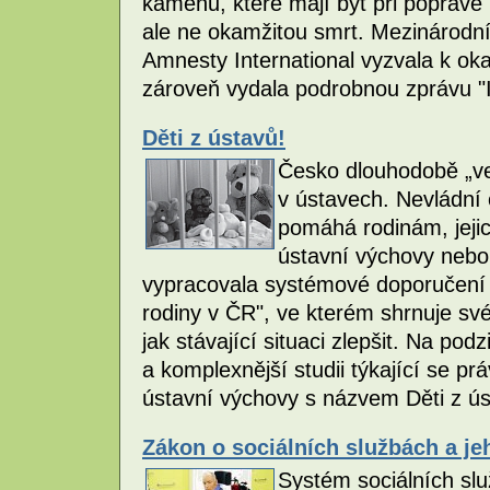
kamenů, které mají být při popravě 
ale ne okamžitou smrt. Mezinárodní
Amnesty International vyzvala k ok
zároveň vydala podrobnou zprávu "I
Děti z ústavů!
Česko dlouhodobě „ved
v ústavech. Nevládní 
pomáhá rodinám, jejic
ústavní výchovy nebo 
vypracovala systémové doporučení „
rodiny v ČR", ve kterém shrnuje sv
jak stávající situaci zlepšit. Na pod
a komplexnější studii týkající se p
ústavní výchovy s názvem Děti z úst
Zákon o sociálních službách a j
Systém sociálních slu