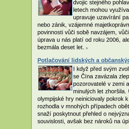
dvojic stejného pohla
letech mohou využívat
upravuje uzavírání pa
nebo zánik, vzájemné majetkoprávní 
povinnosti vůči sobě navzájem, vůči 
úprava u nás platí od roku 2006, ale 
bezmála deset let.
Potlačování lidských a občanský
I když před svým zvo
se Čína zavázala zlepš
pozorovatelé v zemi a
minulých let zhoršila.
olympijské hry neiniciovaly pokrok 
rozhodla v mnohých případech obět
snaží poskytnout přehled o nejvýzn
souvislosti, avšak bez nároků na úp